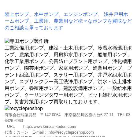
陸上ポンプ、水中ポンプ、エンジンポンプ、 浅井戸用ホ
ームポンプ、工業用、農業用など様々なポンプを買取など
のご相談も承っております
工業設備用ポンプ、建設・土木用ポンプ、冷温水循環用ポ
ンプ、農業用ポンプ、厨房排水用ポンプ、船舶用ポンプ、
化学工業用ポンプ、公害防止プラント用ポンプ、浄化槽用
ポンプ、園芸用ポンプ、家庭用ポンプ、漁業用ポンプ、プ
ラント組込用ポンプ、スラリー用ポンプ、井戸水組水用ポ
ンプ、スプリンクラー高圧洗浄用ポンプ、洪水・以上排水
用ポンプ、養殖用ポンプ、建設設備用ポンプ、一般給水用
ポンプ、クーリングタワー用ポンプ、ビット雑排水用ポン
プ、災害対策用ポンプ買取りしております。
有限会社玲菜貿易 〒142-0064 東京都品川区旗の台6-27-11 TEL:03-
6426-6963
URL
http://www.kenzai-kaitori.com/
代表：カーン E-mail：
info@recycleproshop.com